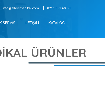
info@elbosmedikal.com
0216 533 69 53
K SERVİS
İLETİŞİM
KATALOG
İKAL ÜRÜNLER